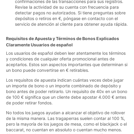
confirmaciones de las transacciones para sus registros.
Revise la actividad de su cuenta con frecuencia para
detectar pagos no autorizados. Si tiene preguntas sobre
depósitos o retiros en €, póngase en contacto con el
servicio de atención al cliente para obtener ayuda rápida.
Requisitos de Apuesta y Términos de Bonos Explicados
Claramente Usuarios de español
Los usuarios de español deben leer atentamente los términos
y condiciones de cualquier oferta promocional antes de
aceptarlos. Estos son aspectos importantes que determinan si
un bono puede convertirse en € retirables.
Los requisitos de apuesta indican cuántas veces debe jugar
un importe de bono o un importe combinado de depósito y
bono antes de poder retirarlo. Un requisito de 40x en un bono
de 100 € significa que un cliente debe apostar 4.000 € antes
de poder retirar fondos.
No todos los juegos ayudan a alcanzar el objetivo de rollover
de la misma manera. Las tragaperras suelen contar al 100 %,
pero la mayoría de los juegos de mesa, como el blackjack o el
baccarat, no cuentan en absoluto o cuentan mucho menos.