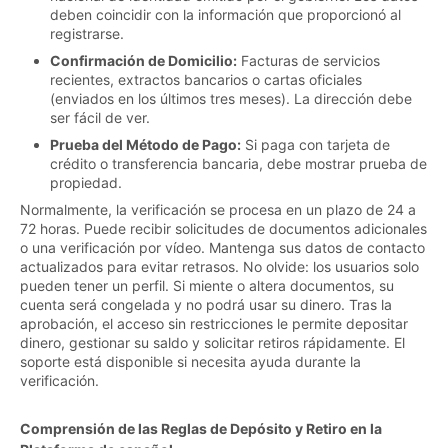
deben coincidir con la información que proporcionó al
registrarse.
Confirmación de Domicilio:
Facturas de servicios
recientes, extractos bancarios o cartas oficiales
(enviados en los últimos tres meses). La dirección debe
ser fácil de ver.
Prueba del Método de Pago:
Si paga con tarjeta de
crédito o transferencia bancaria, debe mostrar prueba de
propiedad.
Normalmente, la verificación se procesa en un plazo de 24 a
72 horas. Puede recibir solicitudes de documentos adicionales
o una verificación por vídeo. Mantenga sus datos de contacto
actualizados para evitar retrasos. No olvide: los usuarios solo
pueden tener un perfil. Si miente o altera documentos, su
cuenta será congelada y no podrá usar su dinero. Tras la
aprobación, el acceso sin restricciones le permite depositar
dinero, gestionar su saldo y solicitar retiros rápidamente. El
soporte está disponible si necesita ayuda durante la
verificación.
Comprensión de las Reglas de Depósito y Retiro en la