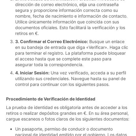
dirección de correo electrónico, elija una contraseña
segura y proporcione información correcta como su
nombre, fecha de nacimiento e información de contacto.
Utilice únicamente información que coincida con sus
documentos oficiales. Esto facilitará la verificación y los
retiros en €.
3. Confirmar el Correo Electrónico:
Busque un enlace
en su bandeja de entrada que diga «Verificar». Haga clic
para terminar el registro. La plataforma puede bloquear
el acceso hasta que se complete este paso para
asegurar toda la correspondencia.
4. Iniciar Sesión:
Una vez verificado, acceda a su perfil
utilizando sus credenciales. Navegue hasta su panel de
control para continuar con los siguientes pasos.
Procedimiento de Verificación de Identidad
La prueba de identidad es obligatoria antes de acceder a los
retiros o realizar depósitos grandes en €. En su área personal,
cargue escaneos o fotos claros de los siguientes documentos:
Un pasaporte, permiso de conducir o documento
nacional de identidad emitido por el gobierno. Los datos