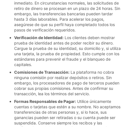
inmediato. En circunstancias normales, las solicitudes de
retiro de dinero se procesan en un plazo de 24 horas. Sin
embargo, las transferencias bancarias pueden tardar
hasta 3 días laborables. Para acelerar los pagos,
asegúrese de que su perfil haya completado todos los
pasos de verificación requeridos.
Verificación de Identidad:
Los clientes deben mostrar
prueba de identidad antes de poder recibir su dinero.
Cargue la prueba de su identidad, su domicilio y, si utiliza
una tarjeta, la prueba de propiedad. Esto cumple con los
estándares para prevenir el fraude y el blanqueo de
capitales.
Comisiones de Transacción:
La plataforma no cobra
ninguna comisión por realizar depósitos o retiros. Sin
embargo, los procesadores de pago de terceros pueden
cobrar sus propias comisiones. Antes de confirmar su
transacción, lea los términos del servicio.
Formas Responsables de Pagar:
Utilice únicamente
cuentas o tarjetas que estén a su nombre. No aceptamos
transferencias de otras personas y, si lo hace, sus
ganancias pueden ser retiradas o su cuenta puede ser
suspendida. Conserve siempre los recibos y las