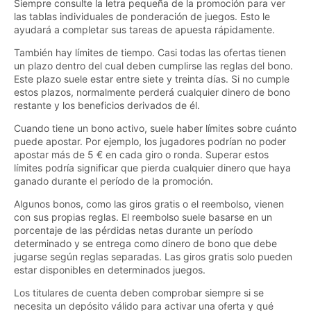
Siempre consulte la letra pequeña de la promoción para ver
las tablas individuales de ponderación de juegos. Esto le
ayudará a completar sus tareas de apuesta rápidamente.
También hay límites de tiempo. Casi todas las ofertas tienen
un plazo dentro del cual deben cumplirse las reglas del bono.
Este plazo suele estar entre siete y treinta días. Si no cumple
estos plazos, normalmente perderá cualquier dinero de bono
restante y los beneficios derivados de él.
Cuando tiene un bono activo, suele haber límites sobre cuánto
puede apostar. Por ejemplo, los jugadores podrían no poder
apostar más de 5 € en cada giro o ronda. Superar estos
límites podría significar que pierda cualquier dinero que haya
ganado durante el período de la promoción.
Algunos bonos, como las giros gratis o el reembolso, vienen
con sus propias reglas. El reembolso suele basarse en un
porcentaje de las pérdidas netas durante un período
determinado y se entrega como dinero de bono que debe
jugarse según reglas separadas. Las giros gratis solo pueden
estar disponibles en determinados juegos.
Los titulares de cuenta deben comprobar siempre si se
necesita un depósito válido para activar una oferta y qué