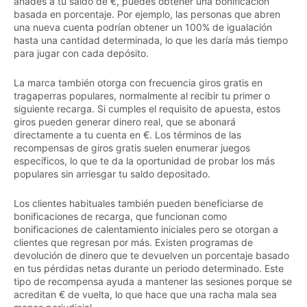
añades a tu saldo de €, puedes obtener una bonificación
basada en porcentaje. Por ejemplo, las personas que abren
una nueva cuenta podrían obtener un 100% de igualación
hasta una cantidad determinada, lo que les daría más tiempo
para jugar con cada depósito.
La marca también otorga con frecuencia giros gratis en
tragaperras populares, normalmente al recibir tu primer o
siguiente recarga. Si cumples el requisito de apuesta, estos
giros pueden generar dinero real, que se abonará
directamente a tu cuenta en €. Los términos de las
recompensas de giros gratis suelen enumerar juegos
específicos, lo que te da la oportunidad de probar los más
populares sin arriesgar tu saldo depositado.
Los clientes habituales también pueden beneficiarse de
bonificaciones de recarga, que funcionan como
bonificaciones de calentamiento iniciales pero se otorgan a
clientes que regresan por más. Existen programas de
devolución de dinero que te devuelven un porcentaje basado
en tus pérdidas netas durante un periodo determinado. Este
tipo de recompensa ayuda a mantener las sesiones porque se
acreditan € de vuelta, lo que hace que una racha mala sea