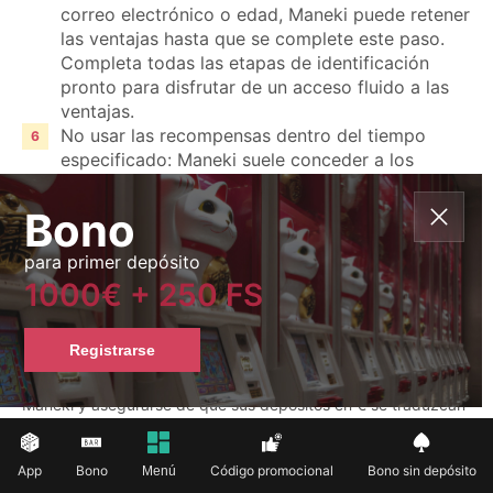
correo electrónico o edad, Maneki puede retener
las ventajas hasta que se complete este paso.
Completa todas las etapas de identificación
pronto para disfrutar de un acceso fluido a las
ventajas.
No usar las recompensas dentro del tiempo
especificado: Maneki suele conceder a los
usuarios una ventana de tiempo limitada para
activar giros o cumplir los requisitos de apuesta,
Bono
a veces solo 48-72 horas. Presta atención a
estas ventanas inmediatamente después de la
para primer depósito
activación para evitar perder ganancias o valor
1000€ + 250 FS
de juego adicional.
Registrarse
Siguiendo cuidadosamente estas sugerencias prácticas, los
usuarios de español pueden maximizar las oportunidades en
Maneki y asegurarse de que sus depósitos en € se traduzcan
en los mayores beneficios posibles.
App
Bono
Código promocional
Bono sin depósito
Menú