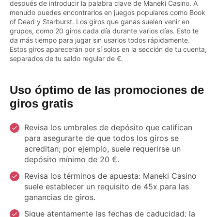
después de introducir la palabra clave de Maneki Casino. A
menudo puedes encontrarlos en juegos populares como Book
of Dead y Starburst. Los giros que ganas suelen venir en
grupos, como 20 giros cada día durante varios días. Esto te
da más tiempo para jugar sin usarlos todos rápidamente.
Estos giros aparecerán por sí solos en la sección de tu cuenta,
separados de tu saldo regular de €.
Uso óptimo de las promociones de
giros gratis
Revisa los umbrales de depósito que califican
para asegurarte de que todos los giros se
acreditan; por ejemplo, suele requerirse un
depósito mínimo de 20 €.
Revisa los términos de apuesta: Maneki Casino
suele establecer un requisito de 45x para las
ganancias de giros.
Sigue atentamente las fechas de caducidad; la