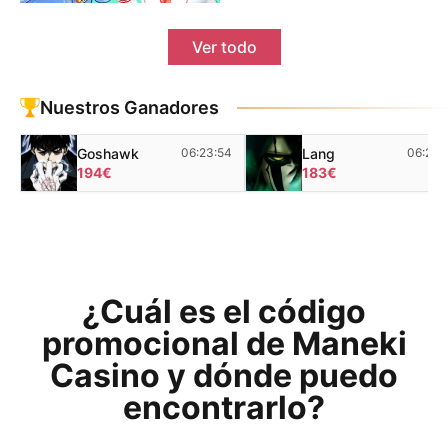
Ver todo
Nuestros Ganadores
Goshawk
06:23:54
Lang
06:23:
194€
183€
¿Cuál es el código
promocional de Maneki
Casino y dónde puedo
encontrarlo?