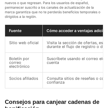
nuevos o que regresan. Para los usuarios de español,
permanecer suscrito a los canales de actualización de la
marca garantiza que no te perderás beneficios temporales o
dirigidos a la región.
Fuente
Cómo acceder a ventajas adicion
Sitio web oficial
Visita la sección de ofertas, esp
durante el flujo de registro o dep
Boletín por
Suscríbete usando el correo elec
correo
cuenta
electrónico
Socios afiliados
Consulta sitios de reseñas o co
confianza
Consejos para canjear cadenas de