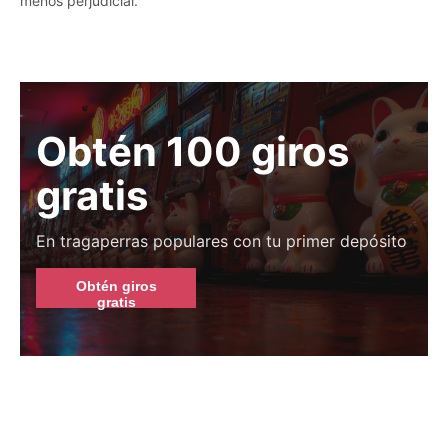
menos perjudicial.
Obtén 100 giros
gratis
En tragaperras populares con tu primer depósito
Obtén giros
gratis