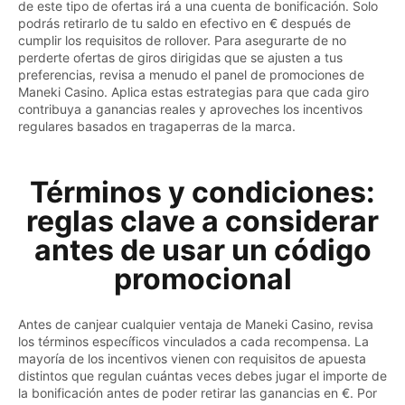
de este tipo de ofertas irá a una cuenta de bonificación. Solo
podrás retirarlo de tu saldo en efectivo en € después de
cumplir los requisitos de rollover. Para asegurarte de no
perderte ofertas de giros dirigidas que se ajusten a tus
preferencias, revisa a menudo el panel de promociones de
Maneki Casino. Aplica estas estrategias para que cada giro
contribuya a ganancias reales y aproveches los incentivos
regulares basados en tragaperras de la marca.
Términos y condiciones:
reglas clave a considerar
antes de usar un código
promocional
Antes de canjear cualquier ventaja de Maneki Casino, revisa
los términos específicos vinculados a cada recompensa. La
mayoría de los incentivos vienen con requisitos de apuesta
distintos que regulan cuántas veces debes jugar el importe de
la bonificación antes de poder retirar las ganancias en €. Por