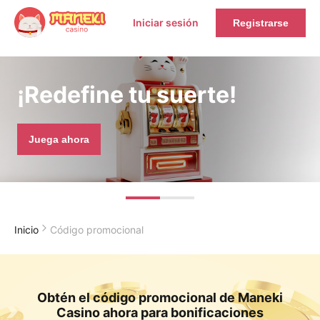
Iniciar sesión
Registrarse
¡Redefine tu suerte!
Juega ahora
Inicio
Código promocional
Obtén el código promocional de Maneki
Casino ahora para bonificaciones