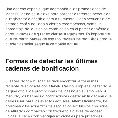
Una cadena especial que acompaña a las promociones de
Maneki Casino es la clave para obtener diferentes beneficios
al registrarte o añadir dinero a tu cuenta. Cada secuencia de
entrada está vinculada a ciertas recompensas, como un
porcentaje de igualación establecido en el primer depósito o
oportunidades de girar en ciertas tragaperras. Es importante
que los participantes de español revisen los requisitos porque
pueden cambiar según la campaña actual.
Formas de detectar las últimas
cadenas de bonificación
Si sabes dónde buscar, es fácil encontrar la frase más
reciente relacionada con Maneki Casino. Empieza visitando la
página oficial de promociones del casino en su sitio web. A
menudo, los banners o notificaciones destacan la cadena que
debes usar para los eventos actuales. Alternativamente, los
boletines y los acuerdos de asociación exclusivos con sitios
de afiliados comparten con frecuencia claves de acceso
únicas, a veces con ventajas adicionales para jugadores