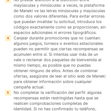
mayúsculas y minúsculas: a veces, la plataforma
de Maneki ve las letras minúsculas y mayúsculas
como dos valores diferentes. Para evitar errores
que puedan invalidar tu solicitud, introduce los
códigos exactamente como se proporcionan, sin
espacios adicionales ni errores tipográficos.
Canjear durante promociones que no cuentan:
algunos juegos, torneos o eventos estacionales
pueden no permitir que ciertas recompensas se
acumulen entre sí. Si intentas usar más de un
vale o reclamar dos paquetes de bienvenida al
mismo tiempo, es posible que no puedas
obtener ninguno de ellos. Antes de combinar
ofertas, asegúrate de leer el sitio web de Maneki
para obtener información sobre cualquier
campaña actual.
No completar la verificación del perfil: algunas
recompensas están restringidas hasta que se
realicen comprobaciones completas de
identidad. Si no has confirmado tu teléfono,