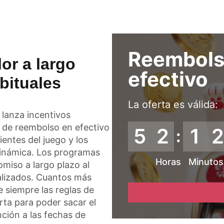
Reembols
or a largo
efectivo
bituales
La oferta es válida:
 lanza incentivos
s de reembolso en efectivo
5
2
1
2
:
entes del juego y los
dinámica. Los programas
Horas
Minutos
miso a largo plazo al
alizados. Cuantos más
 siempre las reglas de
ta para poder sacar el
ción a las fechas de