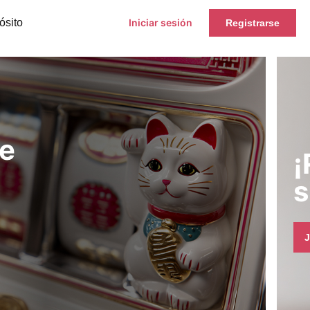
ósito
Iniciar sesión
Registrarse
de
¡
s
J