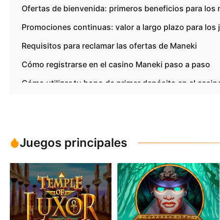
Ofertas de bienvenida: primeros beneficios para los
Promociones continuas: valor a largo plazo para los
Requisitos para reclamar las ofertas de Maneki
Cómo registrarse en el casino Maneki paso a paso
Cómo utilizar tu bono de primer depósito en el casi
Qué necesitan saber los jugadores de español sobre 
Cómo funciona la apuesta en los distintos juegos
Cómo seguir las reglas de apuesta de forma rápida y 
Juegos principales
Cómo sacar el máximo partido a los giros gratis en e
Planificar cómo utilizar los giros gratis
Cómo utilizar los códigos de bono del casino Maneki
Maximizar las recompensas de fidelidad y los progr