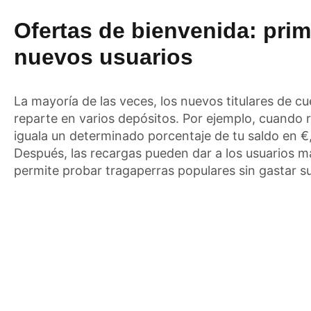
Ofertas de bienvenida: prim
nuevos usuarios
La mayoría de las veces, los nuevos titulares de c
reparte en varios depósitos. Por ejemplo, cuando r
iguala un determinado porcentaje de tu saldo en €
Después, las recargas pueden dar a los usuarios má
permite probar tragaperras populares sin gastar su