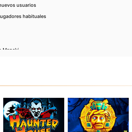
 nuevos usuarios
 jugadores habituales
no Maneki
los requisitos de apuesta en el casino Maneki
sencilla
l casino Maneki
amas VIP exclusivos