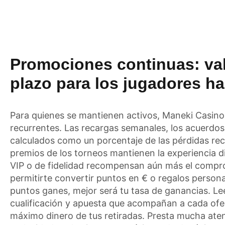
Promociones continuas: val
plazo para los jugadores ha
Para quienes se mantienen activos, Maneki Casino
recurrentes. Las recargas semanales, los acuerdo
calculados como un porcentaje de las pérdidas reci
premios de los torneos mantienen la experiencia 
VIP o de fidelidad recompensan aún más el compro
permitirte convertir puntos en € o regalos person
puntos ganes, mejor será tu tasa de ganancias. Lee
cualificación y apuesta que acompañan a cada ofer
máximo dinero de tus retiradas. Presta mucha aten